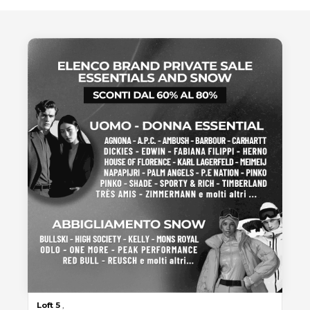
Loft
5
,